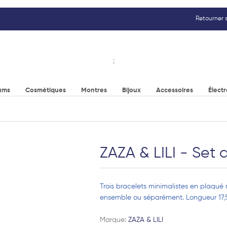
Retourner s
;
ums
Cosmétiques
Montres
Bijoux
Accessoires
Élect
ZAZA & LILI - Set 
Trois bracelets minimalistes en plaqué r
ensemble ou séparément. Longueur 17,5
Marque:
ZAZA & LILI