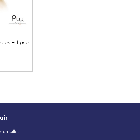
éoles Eclipse
air
 un billet