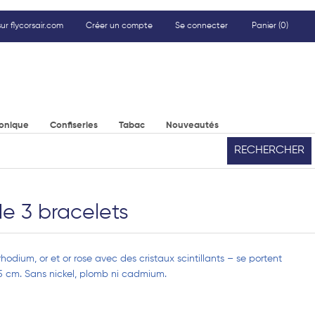
ur flycorsair.com
Créer un compte
Se connecter
Panier
(0)
ronique
Confiseries
Tabac
Nouveautés
RECHERCHER
de 3 bracelets
hodium, or et or rose avec des cristaux scintillants – se portent
 cm. Sans nickel, plomb ni cadmium.