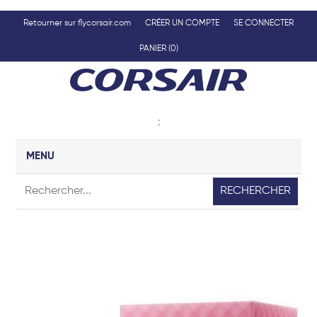
Retourner sur flycorsair.com
CRÉER UN COMPTE
SE CONNECTER
PANIER
(0)
;
MENU
RECHERCHER