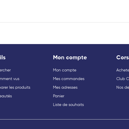
ils
Mon compte
Cors
ercher
Mon compte
Acheter
mment vus
Mes commandes
Club C
rer les produits
Mes adresses
Nos de
eautés
Panier
Liste de souhaits