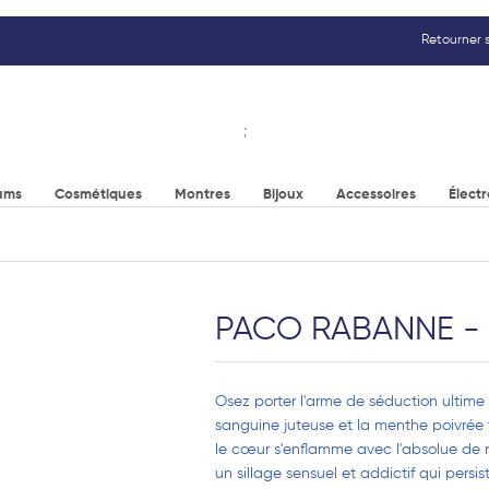
Retourner s
;
ums
Cosmétiques
Montres
Bijoux
Accessoires
Élect
PACO RABANNE - 1 
Osez porter l'arme de séduction ultime
sanguine juteuse et la menthe poivrée f
le cœur s'enflamme avec l'absolue de ro
un sillage sensuel et addictif qui pers