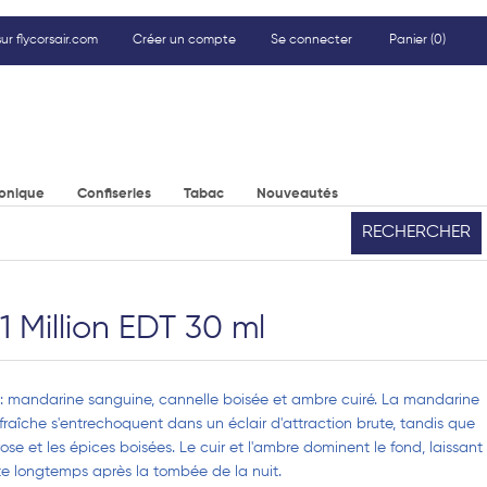
ur flycorsair.com
Créer un compte
Se connecter
Panier
(0)
ronique
Confiseries
Tabac
Nouveautés
RECHERCHER
Million EDT 30 ml
 : mandarine sanguine, cannelle boisée et ambre cuiré. La mandarine
raîche s'entrechoquent dans un éclair d'attraction brute, tandis que
se et les épices boisées. Le cuir et l'ambre dominent le fond, laissant
iste longtemps après la tombée de la nuit.