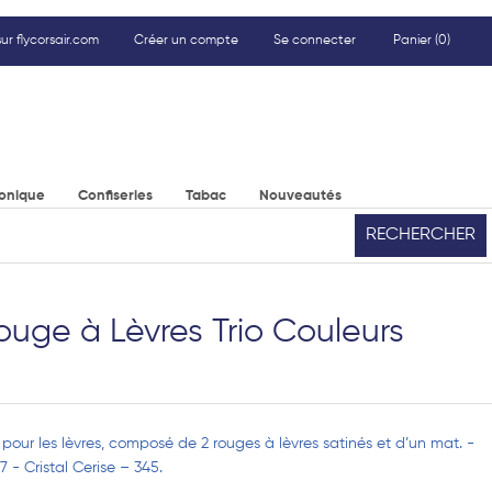
ur flycorsair.com
Créer un compte
Se connecter
Panier
(0)
ronique
Confiseries
Tabac
Nouveautés
RECHERCHER
ouge à Lèvres Trio Couleurs
pour les lèvres, composé de 2 rouges à lèvres satinés et d’un mat. -
 - Cristal Cerise – 345.