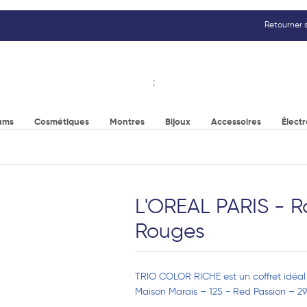
Retourner s
;
ums
Cosmétiques
Montres
Bijoux
Accessoires
Élect
L'OREAL PARIS - R
Rouges
TRIO COLOR RICHE est un coffret idéal 
Maison Marais – 125 - Red Passion – 297