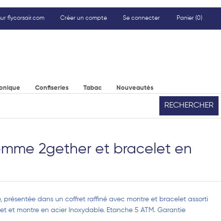
ur flycorsair.com
Créer un compte
Se connecter
Panier
(0)
ronique
Confiseries
Tabac
Nouveautés
RECHERCHER
emme 2gether et bracelet en
 présentée dans un coffret raffiné avec montre et bracelet assorti
t et montre en acier Inoxydable. Etanche 5 ATM. Garantie