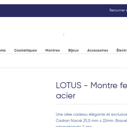
Retourner s
;
ums
Cosmétiques
Montres
Bijoux
Accessoires
Élect
LOTUS - Montre f
acier
Une idée cadeau élégante et exclusive,
Cadran Nacré 25,5 mm x 22mm. Bracele