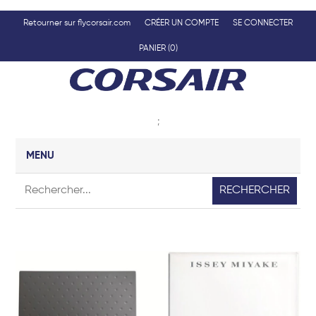
Retourner sur flycorsair.com
CRÉER UN COMPTE
SE CONNECTER
PANIER
(0)
;
MENU
RECHERCHER