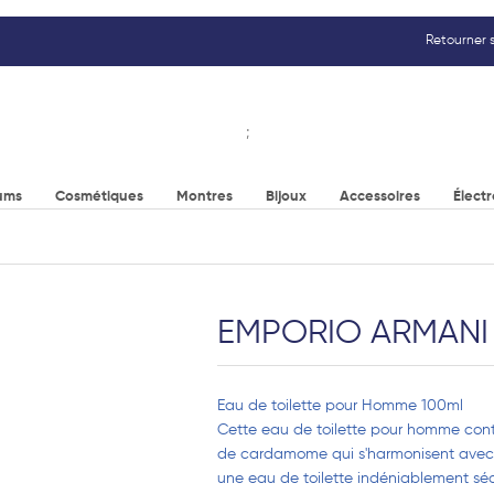
Retourner s
;
ums
Cosmétiques
Montres
Bijoux
Accessoires
Élect
EMPORIO ARMANI -
Eau de toilette pour Homme 100ml
Cette eau de toilette pour homme conti
de cardamome qui s'harmonisent avec 
une eau de toilette indéniablement sé