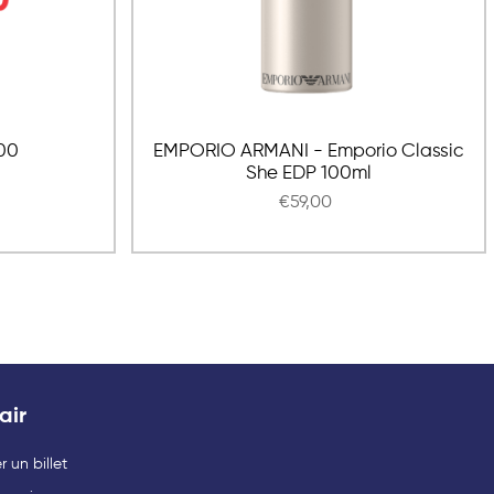
00
EMPORIO ARMANI - Emporio Classic
She EDP 100ml
€59,00
air
 un billet