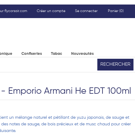
ur flycorsair.com
Créer un compte
Se connecter
Panier
(0)
ronique
Confiseries
Tabac
Nouveautés
RECHERCHER
 Emporio Armani He EDT 100ml
ent un mélange naturel et pétillant de yuzu japonais, de sauge et
des notes de sauge, de bois précieux et de musc chaud pour créer
duisante.