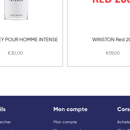
SSEY POUR HOMME INTENSE
WINSTON Red 2
€30,00
€59,00
ils
Mon compte
Cors
ercher
Mon compte
Acheter