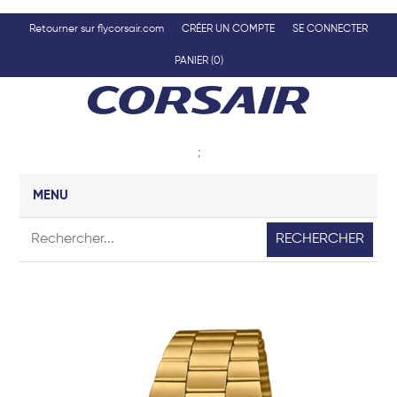
Retourner sur flycorsair.com
CRÉER UN COMPTE
SE CONNECTER
PANIER
(0)
;
MENU
RECHERCHER