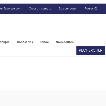
ur flycorsair.com
Créer un compte
Se connecter
Panier
(0)
ronique
Confiseries
Tabac
Nouveautés
RECHERCHER