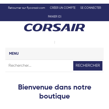
Retourner sur flycorsair.com
CRÉER UN COMPTE
SE CONNECTER
PANIER
(0)
;
MENU
RECHERCHER
Bienvenue dans notre
boutique