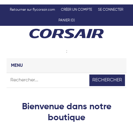
Retourner sur flycorsair.com
CRÉER UN COMPTE
SE CONNECTER
PANIER
(0)
;
MENU
RECHERCHER
Bienvenue dans notre
boutique