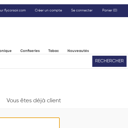
ur flycorsair.com
Créer un compte
Se connecter
Panier
(0)
ronique
Confiseries
Tabac
Nouveautés
RECHERCHER
Vous êtes déjà client