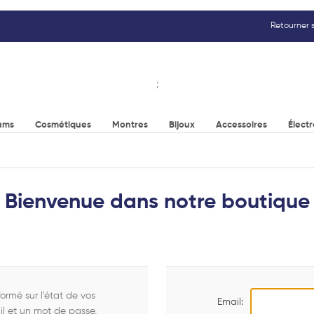
Retourner s
;
ums
Cosmétiques
Montres
Bijoux
Accessoires
Élect
Bienvenue dans notre boutique
ormé sur l'état de vos
Email:
l et un mot de passe,